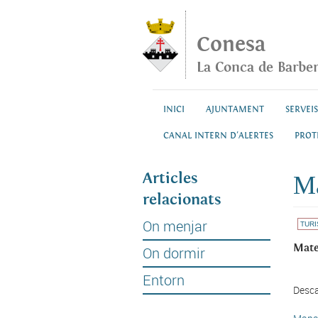
Vés al contingut
Conesa
La Conca de Barbe
INICI
AJUNTAMENT
SERVEIS
CANAL INTERN D'ALERTES
PROT
Articles
Ma
relacionats
On menjar
TUR
Mate
On dormir
Entorn
Desca