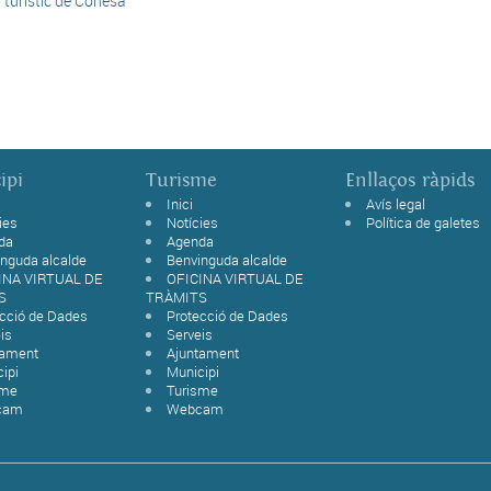
turístic de Conesa
ipi
Turisme
Enllaços ràpids
Inici
Avís legal
ies
Notícies
Política de galetes
da
Agenda
nguda alcalde
Benvinguda alcalde
INA VIRTUAL DE
OFICINA VIRTUAL DE
S
TRÀMITS
ecció de Dades
Protecció de Dades
is
Serveis
tament
Ajuntament
ipi
Municipi
sme
Turisme
cam
Webcam