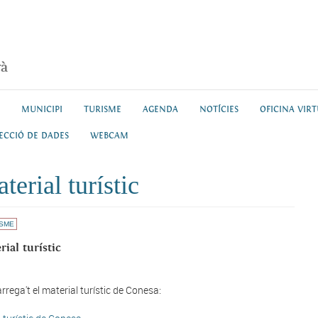
rà
MUNICIPI
TURISME
AGENDA
NOTÍCIES
OFICINA VIR
ECCIÓ DE DADES
WEBCAM
terial turístic
ISME
rial turístic
rrega't el material turístic de Conesa: