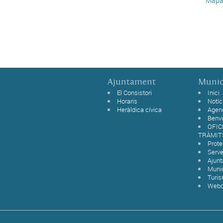
Mapa 
Ajuntament
Munic
El Consistori
Inici
Horaris
Notíc
Heràldica cívica
Agen
Benvi
OFIC
TRÀMIT
Prot
Serve
Ajun
Munic
Turi
Web