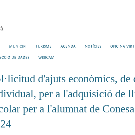
rà
MUNICIPI
TURISME
AGENDA
NOTÍCIES
OFICINA VIR
ECCIÓ DE DADES
WEBCAM
l·licitud d'ajuts econòmics, de 
dividual, per a l'adquisició de ll
colar per a l'alumnat de Cones
024