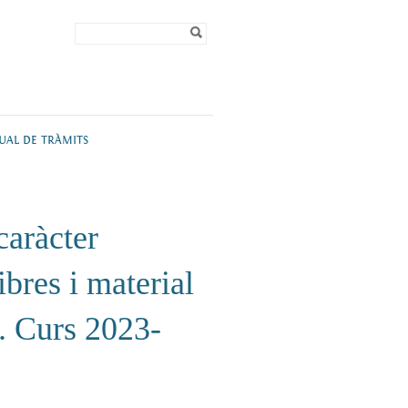
Formulari de
Cerca
cerca
TUAL DE TRÀMITS
caràcter
ibres i material
a. Curs 2023-