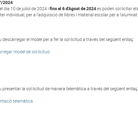
7/2024
l dia 10 de juliol de 2024 i
fins el 6 d'Agost de 2024
es poden sol·licitar e
er individual, per a l'adquisició de llibres i material escolar per a l'alumn
 descarregar el model per a fer la sol·licitud a través del següent enllaç:
rregar model de sol·licitud
 presentar la sol·licitud de manera telemàtica a través del següent enllaç
ntació telemàtica