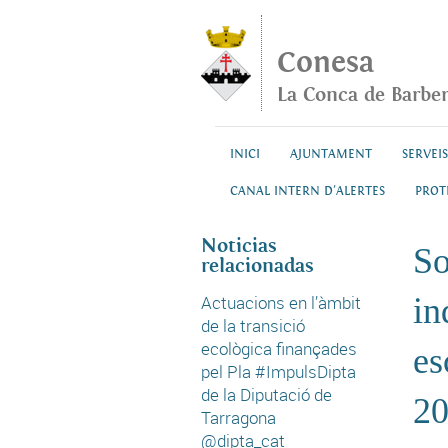
Vés al contingut
Conesa
La Conca de Barbe
INICI
AJUNTAMENT
SERVEIS
CANAL INTERN D'ALERTES
PROT
Noticias
So
relacionadas
Actuacions en l’àmbit
in
de la transició
ecològica finançades
es
pel Pla #ImpulsDipta
de la Diputació de
2
Tarragona
@dipta_cat