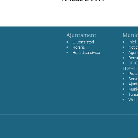
Ajuntament
Munic
El Consistori
Inici
Horaris
Notíc
Heràldica cívica
Agen
Benvi
OFIC
TRÀMIT
Prot
Serve
Ajun
Munic
Turi
Web