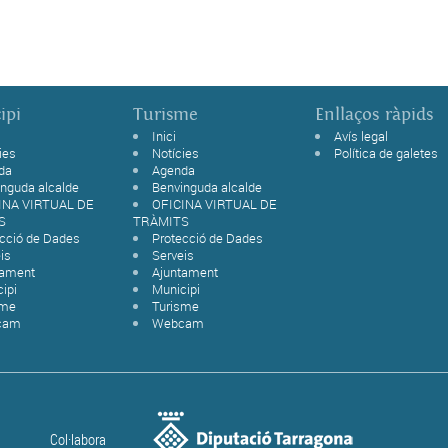
ipi
Turisme
Enllaços ràpids
Inici
Avís legal
ies
Notícies
Política de galetes
da
Agenda
nguda alcalde
Benvinguda alcalde
INA VIRTUAL DE
OFICINA VIRTUAL DE
S
TRÀMITS
ecció de Dades
Protecció de Dades
is
Serveis
tament
Ajuntament
ipi
Municipi
sme
Turisme
cam
Webcam
Col·labora