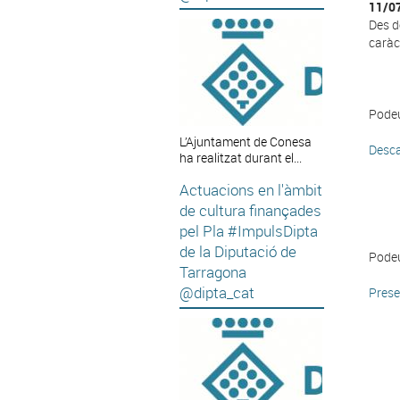
11/0
Des de
caràct
Podeu
L’Ajuntament de Conesa
Desca
ha realitzat durant el...
Actuacions en l'àmbit
de cultura finançades
pel Pla #ImpulsDipta
de la Diputació de
Podeu
Tarragona
@dipta_cat
Prese