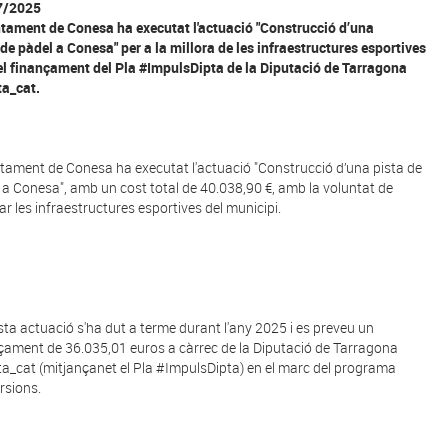
7/2025
ntament de Conesa ha executat l'actuació "Construcció d’una
 de pàdel a Conesa" per a la millora de les infraestructures esportives
l finançament del Pla #ImpulsDipta de la Diputació de Tarragona
a_cat.
ntament de Conesa ha executat l'actuació "Construcció d’una pista de
 a Conesa", amb un cost total de 40.038,90 €, amb la voluntat de
rar les infraestructures esportives del municipi.
ta actuació s'ha dut a terme durant l'any 2025 i es preveu un
çament de 36.035,01 euros a càrrec de la Diputació de Tarragona
a_cat (mitjançanet el Pla #ImpulsDipta) en el marc del programa
ersions.