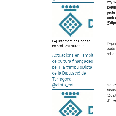
22/0
L'Aju
pista
amb e
@dipt
L’Ajuntament de Conesa
L'Aju
ha realitzat durant el...
pàdel
millo
Actuacions en l'àmbit
de cultura finançades
pel Pla #ImpulsDipta
de la Diputació de
Tarragona
@dipta_cat
Aques
finan
@dipt
d'inv