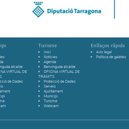
ipi
Turisme
Enllaços ràpids
Inici
Avís legal
ies
Notícies
Política de galetes
da
Agenda
nguda alcalde
Benvinguda alcalde
INA VIRTUAL DE
OFICINA VIRTUAL DE
S
TRÀMITS
ecció de Dades
Protecció de Dades
is
Serveis
tament
Ajuntament
ipi
Municipi
sme
Turisme
cam
Webcam