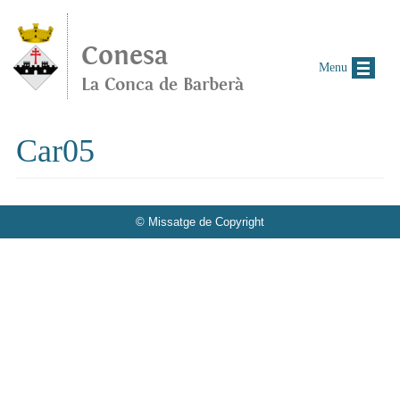
Vés al contingut
Conesa
Menu
La Conca de Barberà
Car05
© Missatge de Copyright